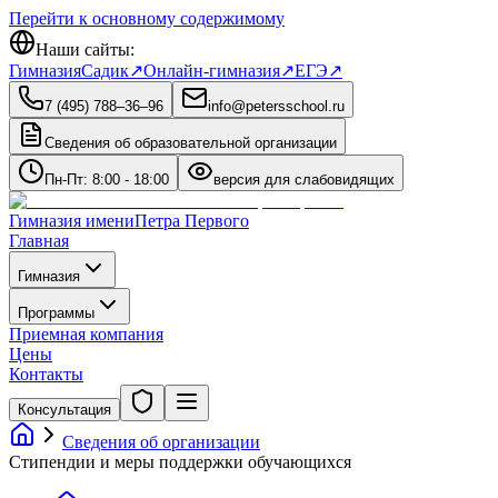
Перейти к основному содержимому
Наши сайты:
Гимназия
Садик
↗
Онлайн-гимназия
↗
ЕГЭ
↗
7 (495) 788‒36‒96
info@petersschool.ru
Сведения об образовательной организации
Пн-Пт: 8:00 - 18:00
версия для слабовидящих
Гимназия имени
Петра Первого
Главная
Гимназия
Программы
Приемная компания
Цены
Контакты
Консультация
Сведения об организации
Стипендии и меры поддержки обучающихся