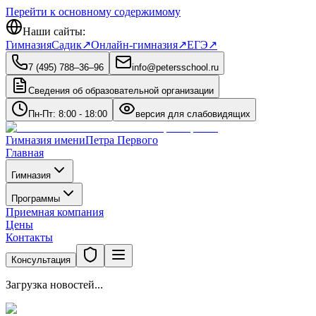
Перейти к основному содержимому
Наши сайты:
Гимназия
Садик
↗
Онлайн-гимназия
↗
ЕГЭ
↗
7 (495) 788‒36‒96
info@petersschool.ru
Сведения об образовательной организации
Пн-Пт: 8:00 - 18:00
версия для слабовидящих
Гимназия имени
Петра Первого
Главная
Гимназия
Программы
Приемная компания
Цены
Контакты
Консультация
Загрузка новостей...