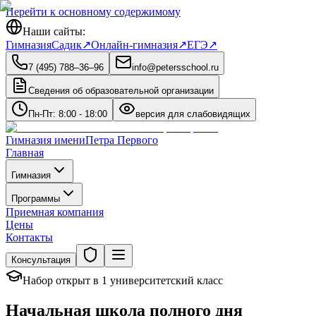
Перейти к основному содержимому
Наши сайты:
Гимназия
Садик
↗
Онлайн-гимназия
↗
ЕГЭ
↗
7 (495) 788‒36‒96
info@petersschool.ru
Сведения об образовательной организации
Пн-Пт: 8:00 - 18:00
версия для слабовидящих
Гимназия имени
Петра Первого
Главная
Гимназия
Программы
Приемная компания
Цены
Контакты
Консультация
Набор открыт в 1 университетский класс
Начальная школа полного дня