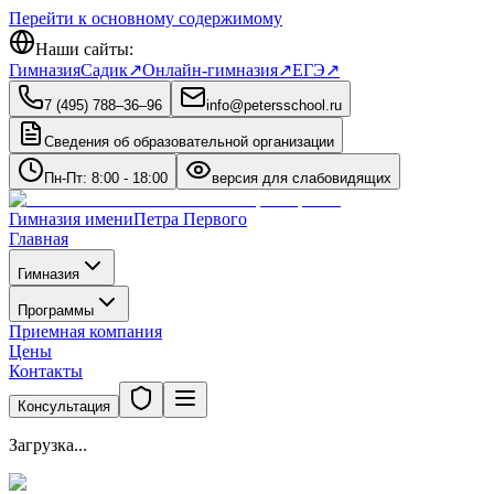
Перейти к основному содержимому
Наши сайты:
Гимназия
Садик
↗
Онлайн-гимназия
↗
ЕГЭ
↗
7 (495) 788‒36‒96
info@petersschool.ru
Сведения об образовательной организации
Пн-Пт: 8:00 - 18:00
версия для слабовидящих
Гимназия имени
Петра Первого
Главная
Гимназия
Программы
Приемная компания
Цены
Контакты
Консультация
Загрузка...