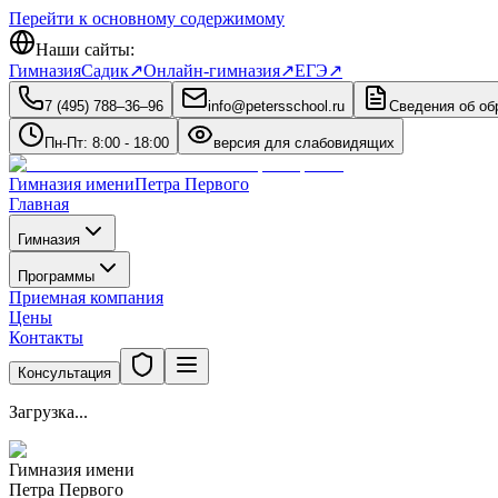
Перейти к основному содержимому
Наши сайты:
Гимназия
Садик
↗
Онлайн-гимназия
↗
ЕГЭ
↗
7 (495) 788‒36‒96
info@petersschool.ru
Сведения об об
Пн-Пт: 8:00 - 18:00
версия для слабовидящих
Гимназия имени
Петра Первого
Главная
Гимназия
Программы
Приемная компания
Цены
Контакты
Консультация
Загрузка...
Гимназия имени
Петра Первого