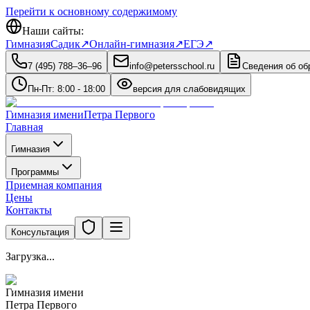
Перейти к основному содержимому
Наши сайты:
Гимназия
Садик
↗
Онлайн-гимназия
↗
ЕГЭ
↗
7 (495) 788‒36‒96
info@petersschool.ru
Сведения об об
Пн-Пт: 8:00 - 18:00
версия для слабовидящих
Гимназия имени
Петра Первого
Главная
Гимназия
Программы
Приемная компания
Цены
Контакты
Консультация
Загрузка...
Гимназия имени
Петра Первого