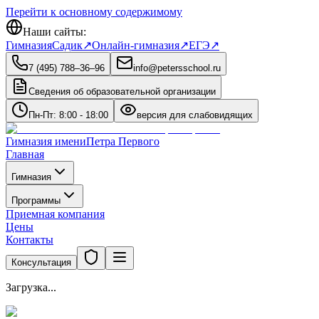
Перейти к основному содержимому
Наши сайты:
Гимназия
Садик
↗
Онлайн-гимназия
↗
ЕГЭ
↗
7 (495) 788‒36‒96
info@petersschool.ru
Сведения об образовательной организации
Пн-Пт: 8:00 - 18:00
версия для слабовидящих
Гимназия имени
Петра Первого
Главная
Гимназия
Программы
Приемная компания
Цены
Контакты
Консультация
Загрузка...